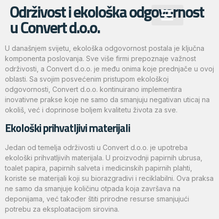
Održivost i ekološka odgovornost
u Convert d.o.o.
U današnjem svijetu, ekološka odgovornost postala je ključna
komponenta poslovanja. Sve više firmi prepoznaje važnost
održivosti, a Convert d.o.o. je među onima koje prednjače u ovoj
oblasti. Sa svojim posvećenim pristupom ekološkoj
odgovornosti, Convert d.o.o. kontinuirano implementira
inovativne prakse koje ne samo da smanjuju negativan uticaj na
okoliš, već i doprinose boljem kvalitetu života za sve.
Ekološki prihvatljivi materijali
Jedan od temelja održivosti u Convert d.o.o. je upotreba
ekološki prihvatljivih materijala. U proizvodnji papirnih ubrusa,
toalet papira, papirnih salveta i medicinskih papirnih plahti,
koriste se materijali koji su biorazgradivi i reciklabilni. Ova praksa
ne samo da smanjuje količinu otpada koja završava na
deponijama, već također štiti prirodne resurse smanjujući
potrebu za eksploatacijom sirovina.