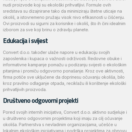
nudi proizvode koji su ekološki prihvatljivi. Formule ovih
sredstava su dizajnirane tako da minimiziraju štetne uticaje na
okoliš, a istovremeno pružaju visok nivo efikasnosti u čišćenju.
Ovi proizvodi su sigurni za korisnike i okoliš, što ih čini idealnim
izborom za sve koji brinu o zdravlju planete.
Edukacija i svijest
Convert d.o.o. također ulaže napore u edukaciju svojih
zaposlenika i kupaca o važnosti održivosti. Redovne obuke i
informativne kampanje pomažu u podizanju svijesti o ekološkim
pitanjima i promiču odgovorno ponašanje. Kroz ove aktivnosti,
firma potiče sve uključene da doprinesu očuvanju okoliša, bilo
kroz pravilno odlaganje otpada, reciklažu ili korištenje ekološki
prihvatljivih proizvoda.
Društveno odgovorni projekti
Pored svojih internih inicijativa, Convert d.o.o. aktivno sudjeluje i
u društveno odgovornim projektima koji imaju za cilj očuvanje
okoliša. Partnerstva s nevladinim organizacijama, učešće u
lokalnim ekološkim inicijativama i podrška projektima za obnovu