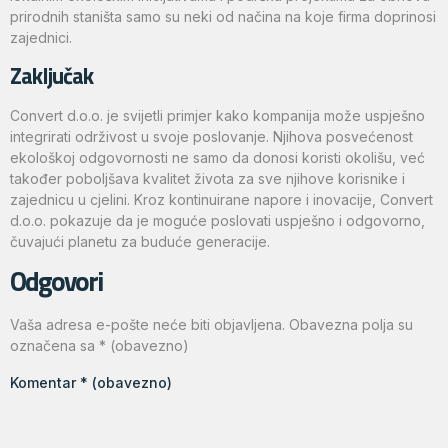
prirodnih staništa samo su neki od načina na koje firma doprinosi
zajednici.
Zaključak
Convert d.o.o. je svijetli primjer kako kompanija može uspješno
integrirati održivost u svoje poslovanje. Njihova posvećenost
ekološkoj odgovornosti ne samo da donosi koristi okolišu, već
također poboljšava kvalitet života za sve njihove korisnike i
zajednicu u cjelini. Kroz kontinuirane napore i inovacije, Convert
d.o.o. pokazuje da je moguće poslovati uspješno i odgovorno,
čuvajući planetu za buduće generacije.
Odgovori
Vaša adresa e-pošte neće biti objavljena.
Obavezna polja su
označena sa
* (obavezno)
Komentar
* (obavezno)