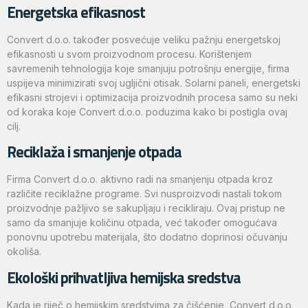
Energetska efikasnost
Convert d.o.o. također posvećuje veliku pažnju energetskoj
efikasnosti u svom proizvodnom procesu. Korištenjem
savremenih tehnologija koje smanjuju potrošnju energije, firma
uspijeva minimizirati svoj ugljični otisak. Solarni paneli, energetski
efikasni strojevi i optimizacija proizvodnih procesa samo su neki
od koraka koje Convert d.o.o. poduzima kako bi postigla ovaj
cilj.
Reciklaža i smanjenje otpada
Firma Convert d.o.o. aktivno radi na smanjenju otpada kroz
različite reciklažne programe. Svi nusproizvodi nastali tokom
proizvodnje pažljivo se sakupljaju i recikliraju. Ovaj pristup ne
samo da smanjuje količinu otpada, već također omogućava
ponovnu upotrebu materijala, što dodatno doprinosi očuvanju
okoliša.
Ekološki prihvatljiva hemijska sredstva
Kada je riječ o hemijskim sredstvima za čišćenje, Convert d.o.o.