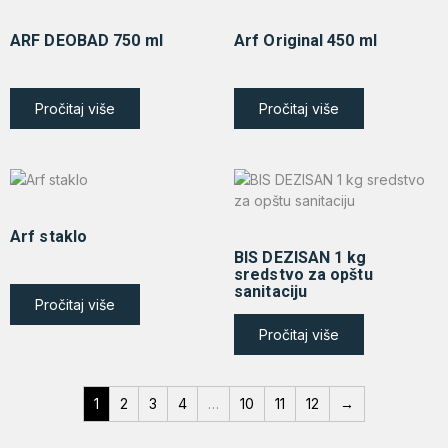
ARF DEOBAD 750 ml
Arf Original 450 ml
Pročitaj više
Pročitaj više
Arf staklo
BIS DEZISAN 1 kg
sredstvo za opštu
sanitaciju
Pročitaj više
Pročitaj više
1
2
3
4
…
10
11
12
→