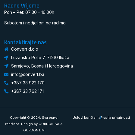
Radno Vrijeme
Pon – Pet: 07:30 – 16:00h
Subotom i nedjeljom ne radimo
Kontaktirajte nas
Convert d.o.o
Lužansko Polje 7, 71210 Ilidža
Sarajevo, Bosna i Hercegovina
info@convert.ba
+387 33 922 170
+387 33 762 171
Copyright © 2024, Sva prava
Uslovi korištenja
Pravila privatnosti
zadržana. Design by
GORDON.BA
&
GORDON DM