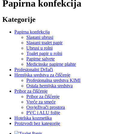
Papirna konfekcija
Kategorije
Papirna konfekcija
Slagani ubrusi
Slagani toalet papir
Ubrusi u rolni
Toalet papir u rolni
Papirne salvete
Medicinske papirne plahte
Profesionalni Držači
Hemijska sredstva za čišćenje
Profesionalna sredstva KIMI
Ostala hemijska sredstva
Pribor za čišćenje
Pribor za čišćenje
Vreće za smeće
Osvježivači prostora
PVC i ALU folije
Hotelska kozmetika
Proizvodi bez kategorije