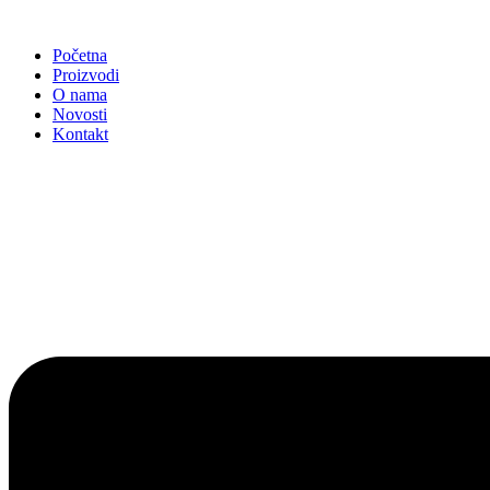
Idi
na
Početna
sadržaj
Proizvodi
O nama
Novosti
Kontakt