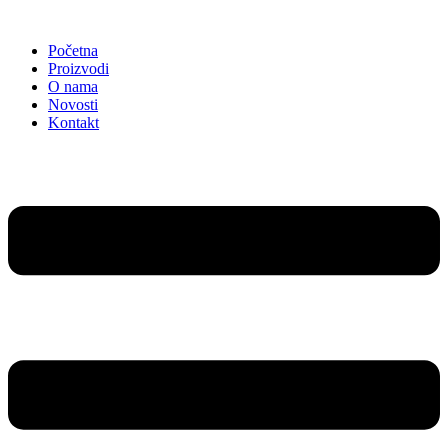
Idi
na
Početna
sadržaj
Proizvodi
O nama
Novosti
Kontakt