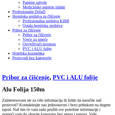
Papirne salvete
Medicinske papirne plahte
Profesionalni Držači
Hemijska sredstva za čišćenje
Profesionalna sredstva KIMI
Ostala hemijska sredstva
Pribor za čišćenje
Pribor za čišćenje
Vreće za smeće
Osvježivači prostora
PVC i ALU folije
Hotelska kozmetika
Proizvodi bez kategorije
Pribor za čišćenje
,
PVC i ALU folije
Alu Folija 150m
Zainteresovani ste za više informacija ili želite da naručite naš
proizvod? Kontaktirajte nas jednostavno i brzo pritiskom na dugme
ispod. Naš tim će vam rado pružiti sve potrebne informacije i
pomoći vam da obavite kupovinu bez stresa i napora. Vaše