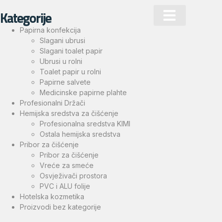
Kategorije
Papirna konfekcija
Slagani ubrusi
Slagani toalet papir
Ubrusi u rolni
Toalet papir u rolni
Papirne salvete
Medicinske papirne plahte
Profesionalni Držači
Hemijska sredstva za čišćenje
Profesionalna sredstva KIMI
Ostala hemijska sredstva
Pribor za čišćenje
Pribor za čišćenje
Vreće za smeće
Osvježivači prostora
PVC i ALU folije
Hotelska kozmetika
Proizvodi bez kategorije