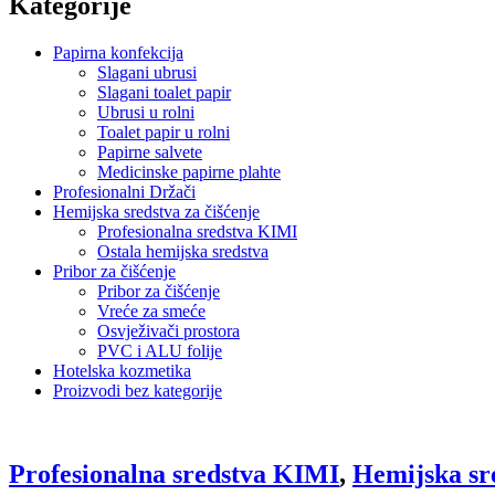
Kategorije
Papirna konfekcija
Slagani ubrusi
Slagani toalet papir
Ubrusi u rolni
Toalet papir u rolni
Papirne salvete
Medicinske papirne plahte
Profesionalni Držači
Hemijska sredstva za čišćenje
Profesionalna sredstva KIMI
Ostala hemijska sredstva
Pribor za čišćenje
Pribor za čišćenje
Vreće za smeće
Osvježivači prostora
PVC i ALU folije
Hotelska kozmetika
Proizvodi bez kategorije
Profesionalna sredstva KIMI
,
Hemijska sre