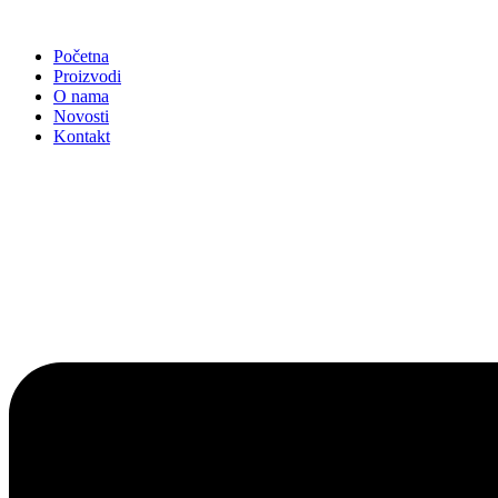
Idi
na
Početna
sadržaj
Proizvodi
O nama
Novosti
Kontakt