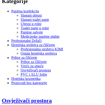
Kategorije
Papirna konfekcija
Slagani ubrusi
Slagani toalet papir
Ubrusi u rolni
Toalet papir u rolni
Papirne salvete
Medicinske papirne plahte
Profesionalni Držači
Hemijska sredstva za čišćenje
Profesionalna sredstva KIMI
Ostala hemijska sredstva
Pribor za čišćenje
Pribor za čišćenje
Vreće za smeće
Osvježivači prostora
PVC i ALU folije
Hotelska kozmetika
Proizvodi bez kategorije
Osvježivači prostora