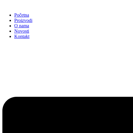
Idi
na
Početna
sadržaj
Proizvodi
O nama
Novosti
Kontakt