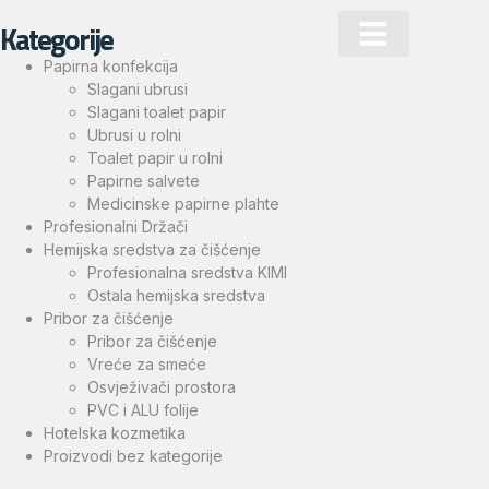
Kategorije
Papirna konfekcija
Slagani ubrusi
Slagani toalet papir
Ubrusi u rolni
Toalet papir u rolni
Papirne salvete
Medicinske papirne plahte
Profesionalni Držači
Hemijska sredstva za čišćenje
Profesionalna sredstva KIMI
Ostala hemijska sredstva
Pribor za čišćenje
Pribor za čišćenje
Vreće za smeće
Osvježivači prostora
PVC i ALU folije
Hotelska kozmetika
Proizvodi bez kategorije