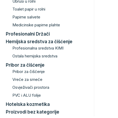
Ubrusi u rolni
Toalet papir u rolni
Papirne salvete
Medicinske papirne plahte
Profesionalni Držači
Hemijska sredstva za čišćenje
Profesionalna sredstva KIMI
Ostala hemijska sredstva
Pribor za čišćenje
Pribor za čišćenje
Vreće za smeće
Osvježivači prostora
PVC i ALU folije
Hotelska kozmetika
Proizvodi bez kategorije