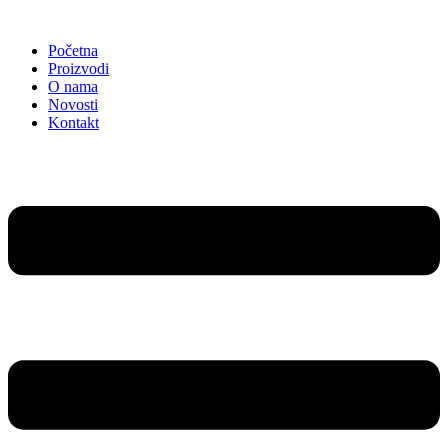
Idi
na
Početna
sadržaj
Proizvodi
O nama
Novosti
Kontakt