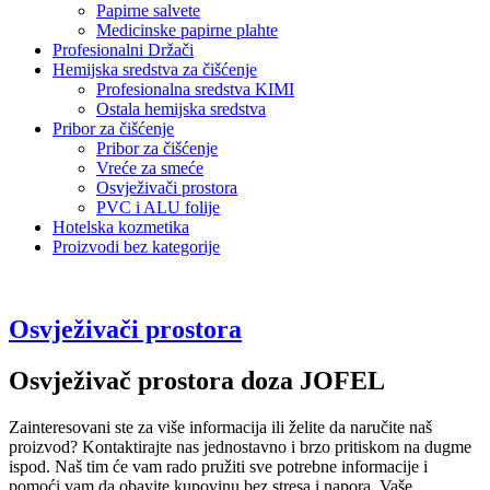
Papirne salvete
Medicinske papirne plahte
Profesionalni Držači
Hemijska sredstva za čišćenje
Profesionalna sredstva KIMI
Ostala hemijska sredstva
Pribor za čišćenje
Pribor za čišćenje
Vreće za smeće
Osvježivači prostora
PVC i ALU folije
Hotelska kozmetika
Proizvodi bez kategorije
Osvježivači prostora
Osvježivač prostora doza JOFEL
Zainteresovani ste za više informacija ili želite da naručite naš
proizvod? Kontaktirajte nas jednostavno i brzo pritiskom na dugme
ispod. Naš tim će vam rado pružiti sve potrebne informacije i
pomoći vam da obavite kupovinu bez stresa i napora. Vaše