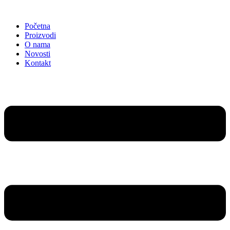
Idi
na
Početna
sadržaj
Proizvodi
O nama
Novosti
Kontakt