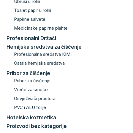
Ubrusi u rolni
Toalet papir u rolni
Papirne salvete
Medicinske papirne plahte
Profesionalni Držači
Hemijska sredstva za čišćenje
Profesionalna sredstva KIMI
Ostala hemijska sredstva
Pribor za čišćenje
Pribor za čišćenje
Vreće za smeće
Osvježivači prostora
PVC i ALU folije
Hotelska kozmetika
Proizvodi bez kategorije