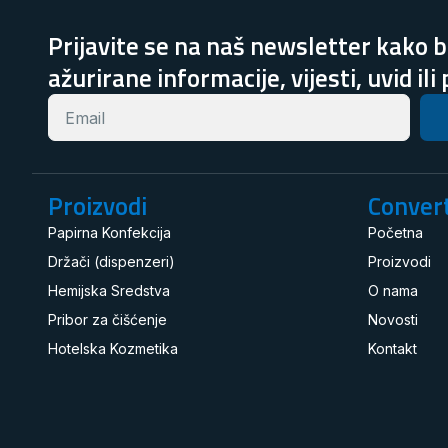
Prijavite se na naš newsletter kako bi
ažurirane informacije, vijesti, uvid ili
Proizvodi
Convert
Papirna Konfekcija
Početna
Držači (dispenzeri)
Proizvodi
Hemijska Sredstva
O nama
Pribor za čišćenje
Novosti
Hotelska Kozmetika
Kontakt