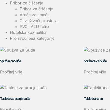
Pribor za čišćenje
Pribor za čišćenje
Vreće za smeće
Osvježivači prostora
PVC i ALU folije
Hotelska kozmetika
Proizvodi bez kategorije
Spužva Za Suđe
Spužvice Za Suđe
Pročitaj više
Pročitaj više
Tablete za pranje suđa
Tabletirana so
Pročitaj više
Pročitaj više