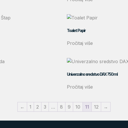
Toalet Papir
Pročitaj više
Univerzalno sredstvo DAX 750 ml
Pročitaj više
←
1
2
3
…
8
9
10
11
12
→