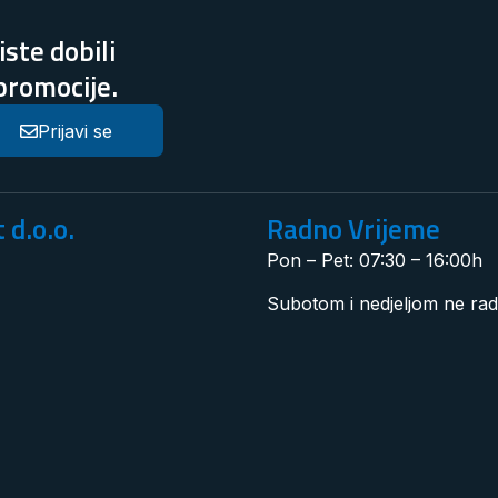
ste dobili
 promocije.
Prijavi se
 d.o.o.
Radno Vrijeme
Pon – Pet: 07:30 – 16:00h
Subotom i nedjeljom ne ra