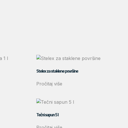
Stelex za staklene površine
Pročitaj više
Tečni sapun 5 l
Pročitaj više