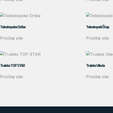
Teleskopske Drške
Teleskopski Štap
Pročitaj više
Pročitaj više
Truleks TOP STAR
Truleks Vileda
Pročitaj više
Pročitaj više